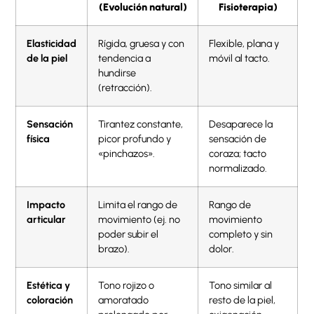
(Evolución natural)
Fisioterapia)
Elasticidad
Rígida, gruesa y con
Flexible, plana y
de la piel
tendencia a
móvil al tacto.
hundirse
(retracción).
Sensación
Tirantez constante,
Desaparece la
física
picor profundo y
sensación de
«pinchazos».
coraza; tacto
normalizado.
Impacto
Limita el rango de
Rango de
articular
movimiento (ej. no
movimiento
poder subir el
completo y sin
brazo).
dolor.
Estética y
Tono rojizo o
Tono similar al
coloración
amoratado
resto de la piel,