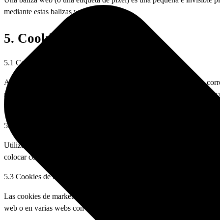
mediante estas balizas web.
5. Cookies
5.1 Cookies técnicas o funcionales
Algunas cookies aseguran que ciertas partes de la web funcionen correc
manera, no necesitas introducir repetidamente la misma información c
cookies sin tu consentimiento.
5.2 Cookies de estadísticas
Utilizamos cookies estadísticas para optimizar la experiencia de la w
colocar cookies de estadísticas.
5.3 Cookies de marketing/seguimiento
Las cookies de marketing/seguimiento son cookies, o cualquier otra fo
web o en varias webs con fines de marketing similares.