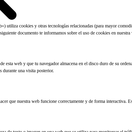
b») utiliza cookies y otras tecnologías relacionadas (para mayor comod
 siguiente documento te informamos sobre el uso de cookies en nuestra
 de esta web y que tu navegador almacena en el disco duro de su orden
 durante una visita posterior.
acer que nuestra web funcione correctamente y de forma interactiva. Est
eza de texto o imagen en una web que se utiliza para monitorear el tráf