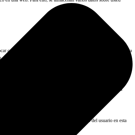
r cookies funcionales, te facilitamos la visita a nuestra web. De esta
tu cesta de la compra hasta que hayas pagado. Podemos colocar estas
formación sobre el uso de nuestra web. Te pedimos tu permiso para
 mostrar publicidad o para hacer el seguimiento del usuario en esta