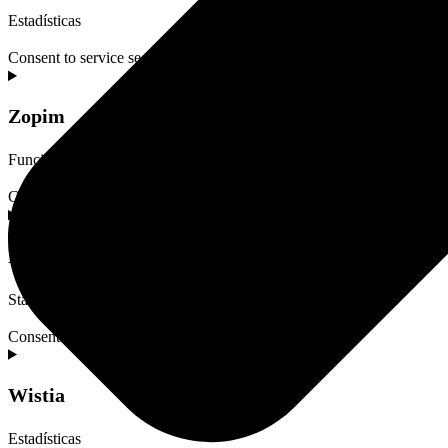
Estadísticas
Consent to service segment
Zopim
Funcional
Consent to service zopim
Elementor
Statistics (anonymous)
Consent to service elementor
Wistia
Estadísticas