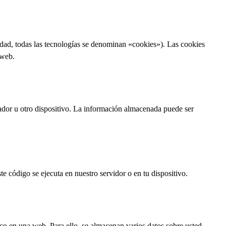
idad, todas las tecnologías se denominan «cookies»). Las cookies
 web.
ador u otro dispositivo. La información almacenada puede ser
e código se ejecuta en nuestro servidor o en tu dispositivo.
ico en una web. Para ello, se almacenan varios datos sobre usted