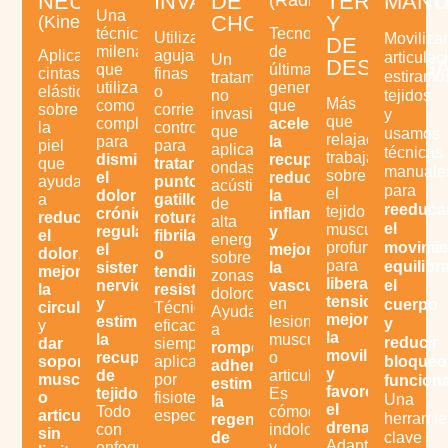
NEUROMUSCULARES
INVASIVA
DE
TERAPÉUT
MANU
(Radiofrecuencia)
Una
CHOQUE
Y
(Kinesiotaping)
técnica
Tecnología
Utilizamos
Moviliz
DE
milenaria
de
Aplicamos
agujas
articulac
Un
DESCARG
que
última
cintas
finas
estiramo
tratamiento
utilizamos
generación
elásticas
o
no
tejidos
Más
como
que
sobre
corrientes
invasivo
y
que
complemento
acelera
la
controladas
que
usamos
relajación:
para
la
piel
para
aplica
técnicas
trabajamos
disminuir
recuperación
,
que
tratar
ondas
manuale
sobre
el
reduce
ayudan
puntos
acústicas
para
el
dolor
la
a
gatillo,
de
reeduca
tejido
crónico
,
inflamación
reducir
roturas
alta
el
muscular
regular
y
el
fibrilares
energía
profundo
movimie
el
mejora
dolor
,
o
sobre
para
equilibr
sistema
la
mejorar
tendinopatías
zonas
liberar
nervioso
vascularización
el
la
resistentes
.
dolorosas.
tensiones
,
y
en
cuerpo
circulación
,
Técnicas
Ayuda
mejorar
estimular
lesiones
y
y
eficaces,
a
la
la
musculares
reducir
dar
siempre
romper
movilidad
recuperación
o
soporte
aplicadas
bloqueo
adherencias
,
y
de
articulares.
muscular
por
funcion
estimular
favorecer
tejidos
.
Es
o
fisioterapeutas
Una
la
el
Todo
cómoda,
articular
especializados.
herramie
regeneración
drenaje
.
con
indolora
sin
de
clave
Adaptado
enfoque
y