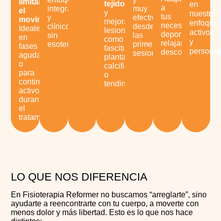
limitar
tejidos
en
a
integrador
muy
el
y
nuestro
tus
y
efectiva
movimiento
.
mejorar
enfoque
necesidades:
clínico,
desde
Ideales
lesiones
activo
deportivo,
sin
las
en
como
y
relajante,
esoterismos.
primeras
fases
fascitis
personal
descontracturan
sesiones.
agudas
plantar,
o
calcificaciones
para
o
continuar
tendinitis.
activo/a
durante
el
tratamiento.
LO QUE NOS DIFERENCIA
En Fisioterapia Reformer no buscamos “arreglarte”, sino
ayudarte a reencontrarte con tu cuerpo, a moverte con
menos dolor y más libertad. Esto es lo que nos hace